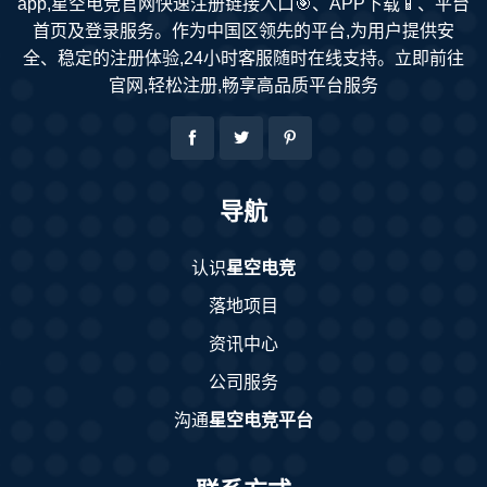
app,星空电竞官网快速注册链接入口🎯、APP下载📱、平台
首页及登录服务。作为中国区领先的平台,为用户提供安
全、稳定的注册体验,24小时客服随时在线支持。立即前往
官网,轻松注册,畅享高品质平台服务
导航
认识
星空电竞
落地项目
资讯中心
公司服务
沟通
星空电竞平台